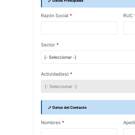
Datos Principales
Razón Social
*
RUC
Sector
*
Actividad(es)
*
Datos del Contacto
Nombres
*
Apell