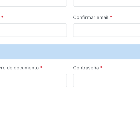
l
*
Confirmar email
*
ro de documento
*
Contraseña
*